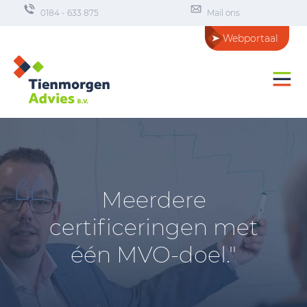
0184 - 633 875
Mail ons
Webportaal
Meerdere
certificeringen met
één MVO-doel."