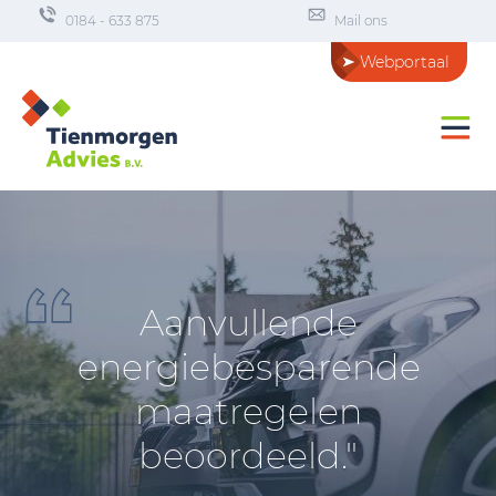
0184 - 633 875
Mail ons
Webportaal
Aanvullende
energiebesparende
maatregelen
beoordeeld."