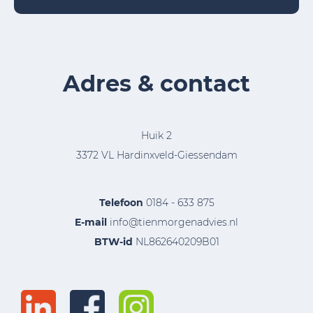
Adres & contact
Huik 2
3372 VL Hardinxveld-Giessendam
Telefoon
0184 - 633 875
E-mail
info@tienmorgenadvies.nl
BTW-id
NL862640209B01