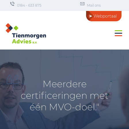
0184 - 633 875
Mail ons
Webportaal
Meerdere
certificeringen met
één MVO-doel."