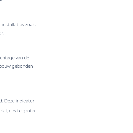
installaties zoals
r.
centage van de
gebouw gebonden
. Deze indicator
tal, des te groter