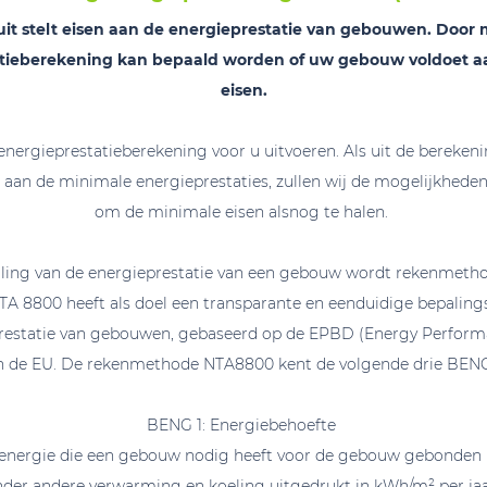
it stelt eisen aan de energieprestatie van gebouwen. Door 
tieberekening kan bepaald worden of uw gebouw voldoet a
eisen.
nergieprestatieberekening voor u uitvoeren. Als uit de berekeni
t aan de minimale energieprestaties, zullen wij de mogelijkhede
om de minimale eisen alsnog te halen.
ling van de energieprestatie van een gebouw wordt rekenmet
TA 8800 heeft als doel een transparante en eenduidige bepaling
restatie van gebouwen, gebaseerd op de EPBD (Energy Perform
an de EU. De rekenmethode NTA8800 kent de volgende drie BENG
BENG 1: Energiebehoefte
energie die een gebouw nodig heeft voor de gebouw gebonden in
der andere verwarming en koeling uitgedrukt in kWh/m² per ja