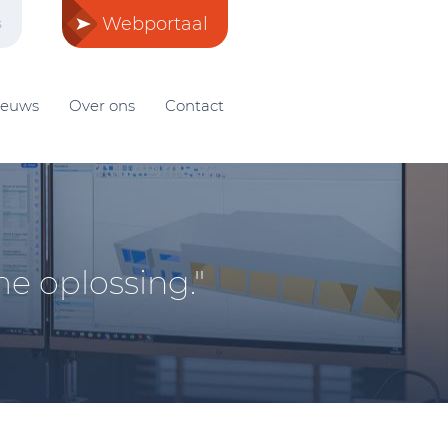
Webportaal
s
ieuws
Over ons
Contact
e oplossing."