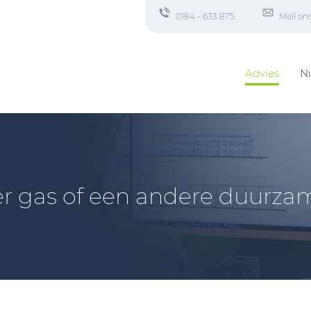
0184 - 633 875
Mail on
Advies
N
r gas of een andere duurzam