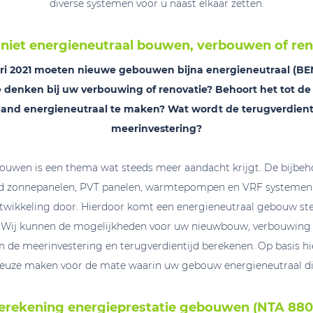
diverse systemen voor u naast elkaar zetten.
 niet energieneutraal bouwen, verbouwen of re
ari 2021 moeten nieuwe gebouwen bijna energieneutraal (
 denken bij uw verbouwing of renovatie? Behoort het tot d
nd energieneutraal te maken? Wat wordt de terugverdient
meerinvestering?
ouwen is een thema wat steeds meer aandacht krijgt. De bijbe
ld zonnepanelen, PVT panelen, warmtepompen en VRF systeme
twikkeling door. Hierdoor komt een energieneutraal gebouw st
 Wij kunnen de mogelijkheden voor uw nieuwbouw, verbouwing 
en de meerinvestering en terugverdientijd berekenen. Op basis hi
euze maken voor de mate waarin uw gebouw energieneutraal di
erekening energieprestatie gebouwen (NTA 880