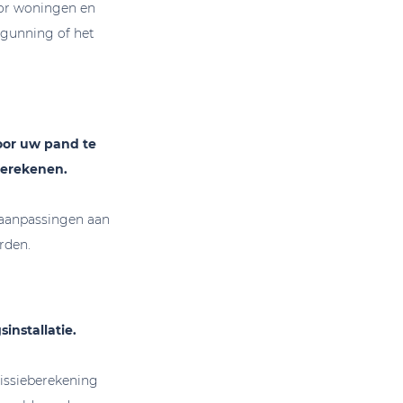
oor woningen en
rgunning of het
oor uw pand te
berekenen.
 aanpassingen aan
rden.
nstallatie.
issieberekening