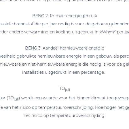
BENG 2: Primair energiegebruik
ssiele brandstof die per jaar nodig is voor de gebouw gebonden 
nder andere verwarming en koeling uitgedrukt in kWh/m² per jaa
BENG 3: Aandeel hernieuwbare energie
veelheid gebruikte hernieuwbare energie in een gebouw als per
rnieuwbare en niet-hernieuwbare energie die nodig is voor de 
installaties uitgedrukt in een percentage.
TO
juli
tor (TO
) wordt een waarde voor het binnenklimaat toegevoegd
juli
ie van het risico op temperatuuroverschrijding. Hoe hoger het ge
het risico op temperatuuroverschrijding.