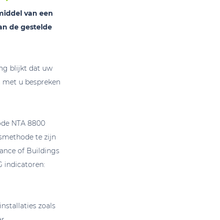
middel van een
an de gestelde
ng blijkt dat uw
n met u bespreken
hode NTA 8800
smethode te zijn
ance of Buildings
 indicatoren:
stallaties zoals
ar.