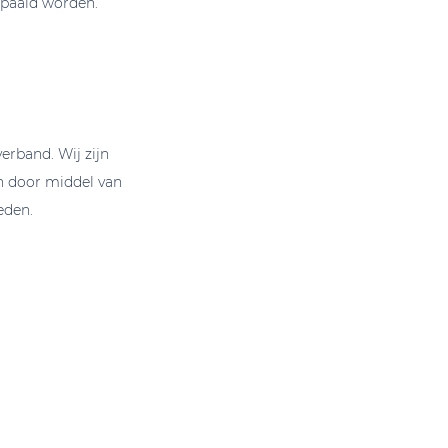
epaald worden.
erband. Wij zijn
n door middel van
eden.