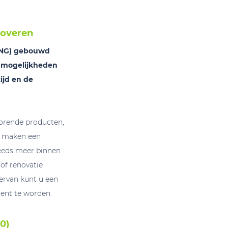
noveren
BENG) gebouwd
e mogelijkheden
ijd en de
horende producten,
n maken een
eeds meer binnen
of renovatie
ervan kunt u een
ent te worden.
0)