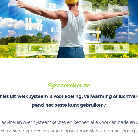
Systeemkeuze
niet uit welk systeem u voor koeling, verwarming of luchtve
pand het beste kunt gebruiken?
 adviseren over systeemkeuzes en kennen alle voor- en nadelen v
lfsprekend kunnen wij ook de investeringskosten en het energi